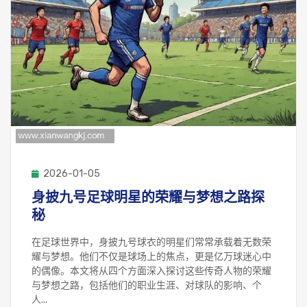
2026-01-05
身披九号足球明星的荣耀与梦想之路探
秘
在足球世界中，身披九号球衣的明星们常常承载着无数荣
耀与梦想。他们不仅是球场上的焦点，更是亿万球迷心中
的偶像。本文将从四个方面深入探讨这些传奇人物的荣耀
与梦想之路，包括他们的职业生涯、对球队的影响、个
人...