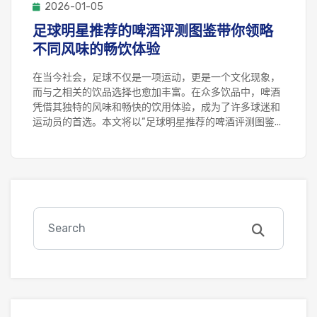
2026-01-05
足球明星推荐的啤酒评测图鉴带你领略
不同风味的畅饮体验
在当今社会，足球不仅是一项运动，更是一个文化现象，
而与之相关的饮品选择也愈加丰富。在众多饮品中，啤酒
凭借其独特的风味和畅快的饮用体验，成为了许多球迷和
运动员的首选。本文将以“足球明星推荐的啤酒评测图鉴...