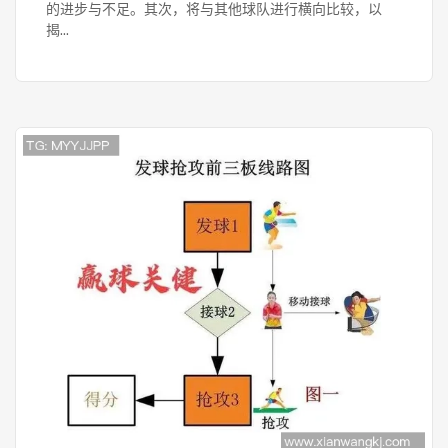
的进步与不足。其次，将与其他球队进行横向比较，以
揭...