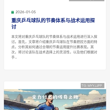
2026-01-05
重庆乒乓球队的节奏体系与战术运用探
讨
本文将对重庆乒乓球队的节奏体系与战术运用进行深入探
讨。首先，文章将介绍重庆乒乓球队在节奏把控方面的特
点，分析其如何通过合理的节奏运用提升比赛表现。其
次，将讨论该队在战术选择上的灵活性，以及他们根据对
手...