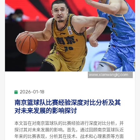
2026-01-18
南京篮球队比赛经验深度对比分析及其
对未来发展的影响探讨
本文旨在对南京篮球队的比赛经验进行深度对比分析，并
探讨其对未来发展的影响。首先，通过回顾南京篮球队近
年来的比赛表现，分析其在技术、战术和心理素质等方面